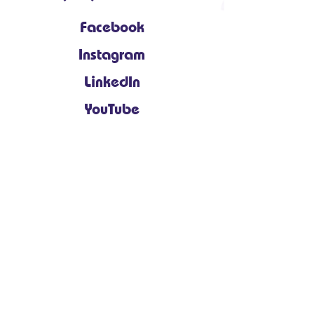
Facebook
Instagram
LinkedIn
YouTube
À propos de nous
Obtenez de l'aide
Voix de la communauté
Événements
Impliquez-vous
Contact
Organisme de bienfaisance enregistré