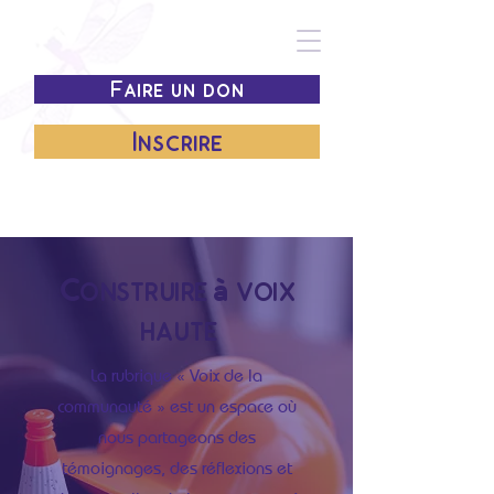
Faire un don
Inscrire
Construire à voix
haute
La rubrique « Voix de la
communauté » est un espace où
nous partageons des
témoignages, des réflexions et