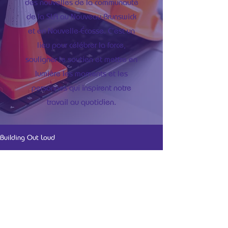
des nouvelles de la communauté
de la SLA au Nouveau-Brunswick
et en Nouvelle-Écosse. C’est un
lieu pour célébrer la force,
souligner le soutien et mettre en
lumière les moments et les
personnes qui inspirent notre
travail au quotidien.
Building Out Loud
All Posts